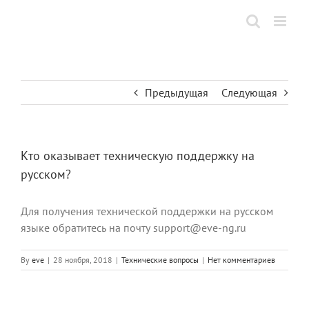
Skip
to
content
Предыдущая
Следующая
Кто оказывает техническую поддержку на
русском?
Для получения технической поддержки на русском
языке обратитесь на почту support@eve-ng.ru
By
eve
|
28 ноября, 2018
|
Технические вопросы
|
Нет комментариев